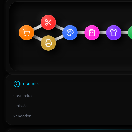
DETALHES
Costureira
Emissão
Vendedor