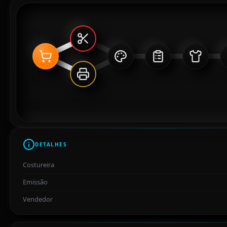
DETALHES
Costureira
Emissão
Vendedor