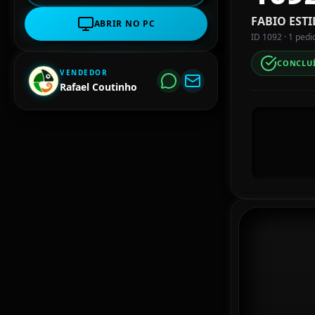
FABIO EST
ABRIR NO PC
ID 1092 · 1 pedi
CONCLU
VENDEDOR
Rafael Coutinho