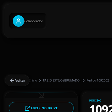
Colaborador
Voltar
Início
FABIO ESTILO (BRUMADO)
Pedido 1092002
PEDIDO
109
ABRIR NO DRIVE