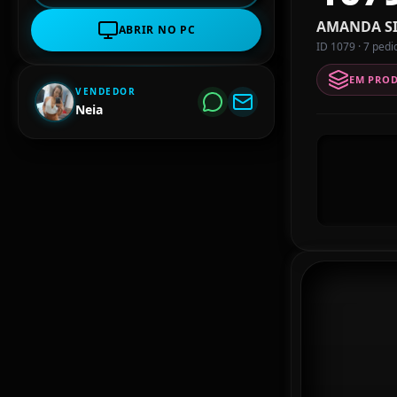
AMANDA SI
ABRIR NO PC
ID 1079 · 7 pedi
EM PRO
VENDEDOR
Neia