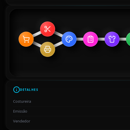
DETALHES
Costureira
Emissão
Vendedor