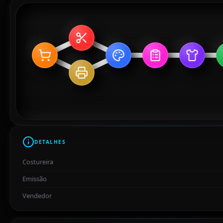
DETALHES
Costureira
Emissão
Vendedor